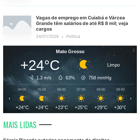
Vagas de emprego em Cuiabá e Várzea
Grande têm salários de até R$ 8 mil; veja
cargos
24/07/2026
Política
Mato Grosso
+24°C
Limpo
1.3 m/s
63%
758
mmHg
04:00
05:00
06:00
07:00
08:00
09:00
10
‹
›
+24°C
+24°C
+23°C
+25°C
+29°C
+30°C
+3
MAIS LIDAS