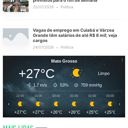
previstos para o fim de semana
25/07/2026
Política
Vagas de emprego em Cuiabá e Várzea
Grande têm salários de até R$ 8 mil; veja
cargos
24/07/2026
Política
Mato Grosso
+27°C
Limpo
1.7 m/s
53%
759
mmHg
22:00
23:00
00:00
01:00
02:00
03:00
04
‹
›
+27°C
+27°C
+26°C
+26°C
+25°C
+25°C
+2