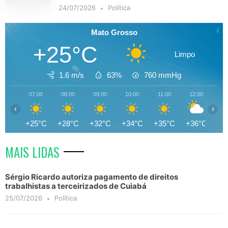
24/07/2026
Política
Mato Grosso
+25°C
Limpo
1.6 m/s
63%
760
mmHg
07:00
08:00
09:00
10:00
11:00
12:00
13
‹
›
+25°C
+28°C
+32°C
+34°C
+35°C
+36°C
+3
MAIS LIDAS
Sérgio Ricardo autoriza pagamento de direitos
trabalhistas a terceirizados de Cuiabá
25/07/2026
Política