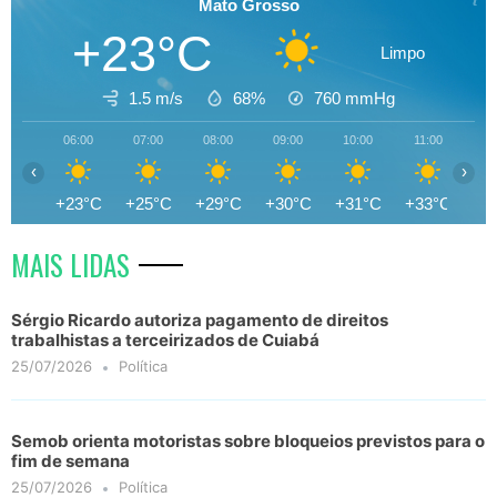
Mato Grosso
+23°C
Limpo
1.5 m/s
68%
760
mmHg
06:00
07:00
08:00
09:00
10:00
11:00
12
‹
›
+23°C
+25°C
+29°C
+30°C
+31°C
+33°C
+3
MAIS LIDAS
Sérgio Ricardo autoriza pagamento de direitos
trabalhistas a terceirizados de Cuiabá
25/07/2026
Política
Semob orienta motoristas sobre bloqueios previstos para o
fim de semana
25/07/2026
Política