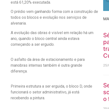
está 61,20% executada.
O prédio vem ganhando forma com a construção de
todos os blocos e evolução nos serviços de
MA
alvenaria.
A evolução das obras é visível em relação há um
Sé
ano, quando o bloco central ainda estava
p
começando a ser erguido.
tr
C
O asfalto da área de estacionamento e para
manobras internas também é outra grande
25/
diferença.
S
Primeira estrutura a ser erguida, o bloco D, onde
so
funcionará o setor administrativo, já está
o
recebendo a pintura.
25/