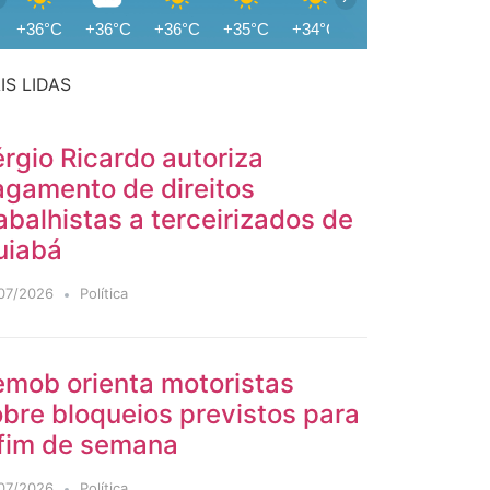
+36°C
+36°C
+36°C
+35°C
+34°C
+32°C
+31°C
IS LIDAS
rgio Ricardo autoriza
agamento de direitos
abalhistas a terceirizados de
uiabá
07/2026
Política
emob orienta motoristas
bre bloqueios previstos para
 fim de semana
07/2026
Política