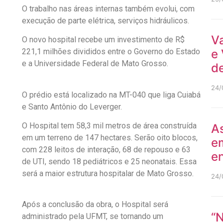
O trabalho nas áreas internas também evolui, com
execução de parte elétrica, serviços hidráulicos.
V
O novo hospital recebe um investimento de R$
221,1 milhões divididos entre o Governo do Estado
e 
e a Universidade Federal de Mato Grosso.
de
24/
O prédio está localizado na MT-040 que liga Cuiabá
e Santo Antônio do Leverger.
O Hospital tem 58,3 mil metros de área construída
As
em um terreno de 147 hectares. Serão oito blocos,
e
com 228 leitos de interação, 68 de repouso e 63
en
de UTI, sendo 18 pediátricos e 25 neonatais. Essa
será a maior estrutura hospitalar de Mato Grosso.
24/
Após a conclusão da obra, o Hospital será
“N
administrado pela UFMT, se tornando um