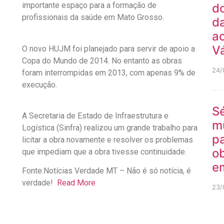
importante espaço para a formação de
do
profissionais da saúde em Mato Grosso.
da
ao
V
O novo HUJM foi planejado para servir de apoio a
Copa do Mundo de 2014. No entanto as obras
24/
foram interrompidas em 2013, com apenas 9% de
execução.
Sé
A Secretaria de Estado de Infraestrutura e
m
Logística (Sinfra) realizou um grande trabalho para
pa
licitar a obra novamente e resolver os problemas
ob
que impediam que a obra tivesse continuidade.
e
Fonte:Notícias Verdade MT – Não é só notícia, é
verdade!
Read More
23/