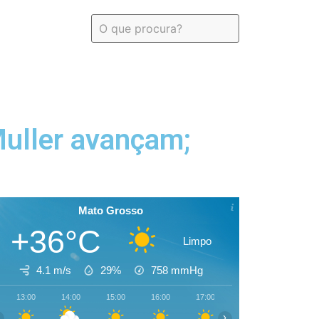
Muller avançam;
Mato Grosso
+36°C
Limpo
4.1 m/s
29%
758
mmHg
13:00
14:00
15:00
16:00
17:00
18:00
19:00
›