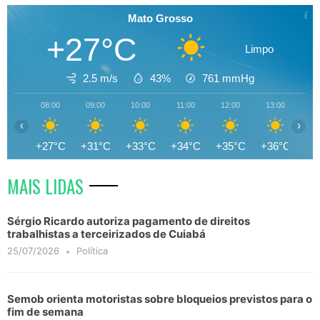
Mato Grosso
+27°C
Limpo
2.5 m/s
43%
761
mmHg
08:00
09:00
10:00
11:00
12:00
13:00
14
‹
›
+27°C
+31°C
+33°C
+34°C
+35°C
+36°C
+3
MAIS LIDAS
Sérgio Ricardo autoriza pagamento de direitos
trabalhistas a terceirizados de Cuiabá
25/07/2026
Política
Semob orienta motoristas sobre bloqueios previstos para o
fim de semana