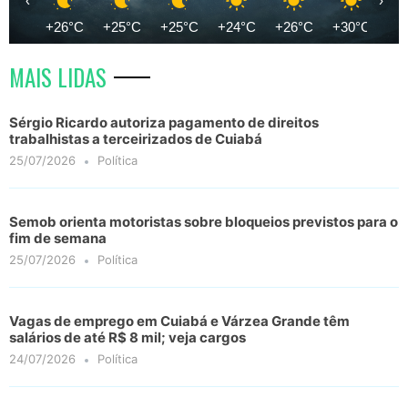
‹
›
+26°C
+25°C
+25°C
+24°C
+26°C
+30°C
+3
MAIS LIDAS
Sérgio Ricardo autoriza pagamento de direitos
trabalhistas a terceirizados de Cuiabá
25/07/2026
Política
Semob orienta motoristas sobre bloqueios previstos para o
fim de semana
25/07/2026
Política
Vagas de emprego em Cuiabá e Várzea Grande têm
salários de até R$ 8 mil; veja cargos
24/07/2026
Política