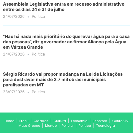
Assembleia Legislativa entra em recesso administrativo
entre os dias 24 e 31 de julho
24/07/2026
Política
“Não há nada mais prioritário do que levar água para a casa
das pessoas”, diz governador ao firmar Aliança pela Água
em Várzea Grande
24/07/2026
Política
Sérgio Ricardo vai propor mudança na Lei de Licitações
para destravar mais de 2,7 mil obras municipais
paralisadas em MT
23/07/2026
Política
Home
Brasil
Cidades
Cultura
Economia
Esportes
Gente&Tv
Mato Grosso
Mundo
Policial
Política
Tecnologia