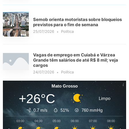
Semob orienta motoristas sobre bloqueios
previstos para o fim de semana
25/07/2026
Política
Vagas de emprego em Cuiabá e Várzea
Grande têm salários de até R$ 8 mil; veja
cargos
24/07/2026
Política
Mato Grosso
+26°C
Limpo
0.7 m/s
51%
760
mmHg
03:00
04:00
05:00
06:00
07:00
08:00
09