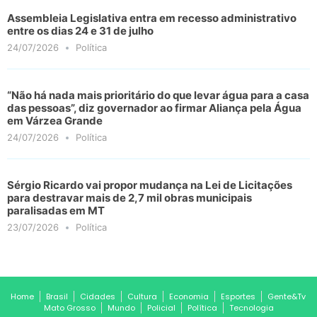
Assembleia Legislativa entra em recesso administrativo
entre os dias 24 e 31 de julho
24/07/2026
Política
“Não há nada mais prioritário do que levar água para a casa
das pessoas”, diz governador ao firmar Aliança pela Água
em Várzea Grande
24/07/2026
Política
Sérgio Ricardo vai propor mudança na Lei de Licitações
para destravar mais de 2,7 mil obras municipais
paralisadas em MT
23/07/2026
Política
Home
Brasil
Cidades
Cultura
Economia
Esportes
Gente&Tv
Mato Grosso
Mundo
Policial
Política
Tecnologia