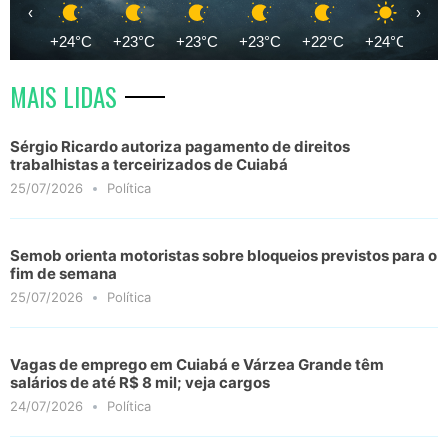
‹
›
+24°C
+23°C
+23°C
+23°C
+22°C
+24°C
+2
MAIS LIDAS
Sérgio Ricardo autoriza pagamento de direitos
trabalhistas a terceirizados de Cuiabá
25/07/2026
Política
Semob orienta motoristas sobre bloqueios previstos para o
fim de semana
25/07/2026
Política
Vagas de emprego em Cuiabá e Várzea Grande têm
salários de até R$ 8 mil; veja cargos
24/07/2026
Política