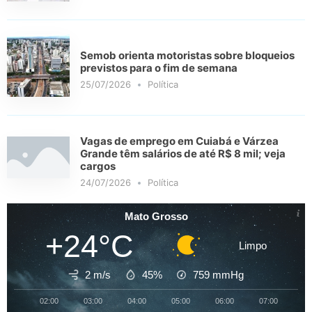
Semob orienta motoristas sobre bloqueios
previstos para o fim de semana
25/07/2026
Política
Vagas de emprego em Cuiabá e Várzea
Grande têm salários de até R$ 8 mil; veja
cargos
24/07/2026
Política
Mato Grosso
+24°C
Limpo
2 m/s
45%
759
mmHg
02:00
03:00
04:00
05:00
06:00
07:00
08