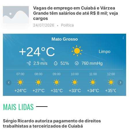
Vagas de emprego em Cuiabá e Várzea
Grande têm salários de até R$ 8 mil; veja
cargos
24/07/2026
Política
Mato Grosso
+24°C
Limpo
2.9 m/s
51%
760
mmHg
07:00
08:00
09:00
10:00
11:00
12:00
13
‹
›
+24°C
+27°C
+31°C
+33°C
+34°C
+35°C
+3
MAIS LIDAS
Sérgio Ricardo autoriza pagamento de direitos
trabalhistas a terceirizados de Cuiabá