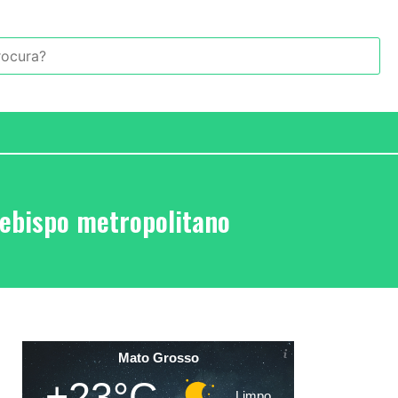
cebispo metropolitano
Mato Grosso
+23°C
Limpo