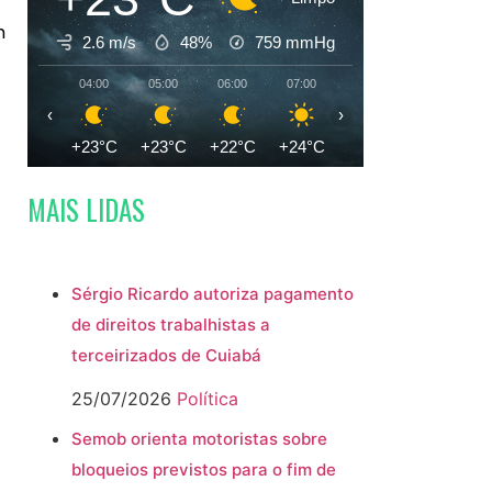
m
2.6 m/s
48%
759
mmHg
o
04:00
05:00
06:00
07:00
08:00
09:00
‹
›
+23°C
+23°C
+22°C
+24°C
+27°C
+31°C
MAIS LIDAS
Sérgio Ricardo autoriza pagamento
de direitos trabalhistas a
terceirizados de Cuiabá
25/07/2026
Política
Semob orienta motoristas sobre
bloqueios previstos para o fim de