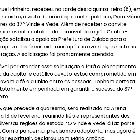
uel Pinheiro, recebeu, na tarde desta quinta-feira (8), e
encastro, a visita do arcebispo metropolitano, Dom Mári
res do 37º Vinde e Vede. Além de receber o convite
 maior evento católico de carnaval da região Centro-
ção solicitou o apoio da Prefeitura de Cuiabá para a
limpeza das áreas externas após os eventos, durante os
oração. A solicitação foi prontamente atendida.
vel por atender essa solicitação e fará o planejamento
o da capital e católico devoto, estou comprometido em
omovam a fé e a união entre as pessoas. Tenham certeza
á totalmente empenhada em garantir o sucesso do 37º
ito.
, que precede a quaresma, será realizado na Arena
a 13 de fevereiro, reunindo fiéis e representantes dos
versas regiões do estado. “O Vinde e Vede já faz parte
ja. Com a pandemia, precisamos adaptá-lo, mas agora é
lar espiritual”, declarou Dom Mário Antônio.