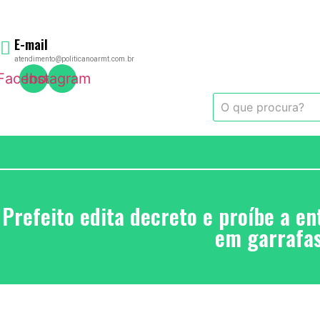
Skip
to
content
E-mail
atendimento@politicanoarmt.com.br
Facebook
Instagram
Prefeito edita decreto e proíbe a en
em garrafas