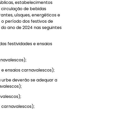
públicas, estabelecimentos
 circulação de bebidas
rantes, uísques, energéticos e
 o período dos festivos de
do ano de 2024 nas seguintes
das festividades e ensaios
arnavalescos);
er e ensaios carnavalescos);
ta urbe deverão se adequar a
avalescos);
avalescos);
s carnavalescos);