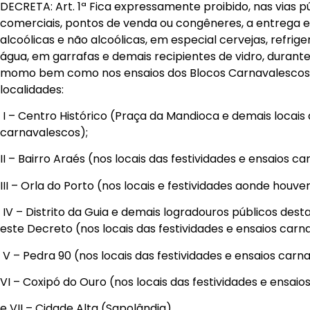
DECRETA: Art. 1ª Fica expressamente proibido, nas vias 
comerciais, pontos de venda ou congêneres, a entrega e
alcoólicas e não alcoólicas, em especial cervejas, refrige
água, em garrafas e demais recipientes de vidro, durante
momo bem como nos ensaios dos Blocos Carnavalescos 
localidades:
I – Centro Histórico (Praça da Mandioca e demais locais 
carnavalescos);
II – Bairro Araés (nos locais das festividades e ensaios c
III – Orla do Porto (nos locais e festividades aonde houv
IV – Distrito da Guia e demais logradouros públicos des
este Decreto (nos locais das festividades e ensaios carn
V – Pedra 90 (nos locais das festividades e ensaios carn
VI – Coxipó do Ouro (nos locais das festividades e ensaio
e VII – Cidade Alta (Sapolândia)