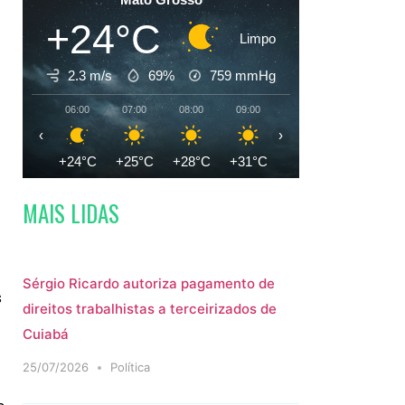
+24°C
Limpo
2.3 m/s
69%
759
mmHg
06:00
07:00
08:00
09:00
10:00
11:00
‹
›
+24°C
+25°C
+28°C
+31°C
+33°C
+35°C
MAIS LIDAS
Sérgio Ricardo autoriza pagamento de
s
direitos trabalhistas a terceirizados de
Cuiabá
25/07/2026
Política