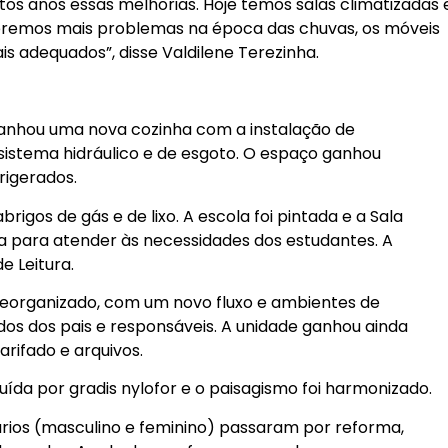
os anos essas melhorias. Hoje temos salas climatizadas 
teremos mais problemas na época das chuvas, os móveis
s adequados”, disse Valdilene Terezinha.
ganhou uma nova cozinha com a instalação de
sistema hidráulico e de esgoto. O espaço ganhou
rigerados.
igos de gás e de lixo. A escola foi pintada e a Sala
da para atender às necessidades dos estudantes. A
e Leitura.
 reorganizado, com um novo fluxo e ambientes de
s dos pais e responsáveis. A unidade ganhou ainda
rifado e arquivos.
tuída por gradis nylofor e o paisagismo foi harmonizado.
ários (masculino e feminino) passaram por reforma,