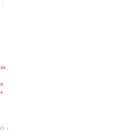
tas
os
os
26