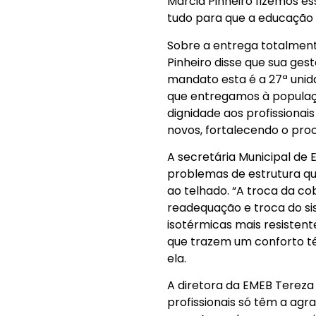
Márcia Pinheiro fizemos 
tudo para que a educação 
Sobre a entrega totalmen
Pinheiro disse que sua ge
mandato esta é a 27ª unid
que entregamos à populaçã
dignidade aos profissiona
novos, fortalecendo o pro
A secretária Municipal de 
problemas de estrutura qu
ao telhado. “A troca da c
readequação e troca do sis
isotérmicas mais resistent
que trazem um conforto tér
ela.
A diretora da EMEB Tereza
profissionais só têm a agr