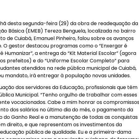
hã desta segunda-feira (29) da obra de readequação da
ão Básica (EMEB) Tereza Benguela, localizada no bairro
to de Cuiabá, Emanuel Pinheiro, falou sobre os avanços
o. O gestor destacou programas como o “Enxergar é
 é Humanizar”, a entrega do “Kit Material Escolar” (agora
mos prefeitos) e do “Uniforme Escolar Completo” para
tudantes atendidos na rede pública municipal de Cuiabá,
 seu mandato, irá entregar à população novas unidades.
tuação dos servidores da Educação, profissionais que têm
pública Municipal. “Tenho orgulho de trabalhar com esses
amente vocacionados. Cabe a mim honrar os compromisso
nto dos salários no último dia do mês, o pagamento da
o do Ganho Real e a manutenção de todas as conquistas
têm direito, e que representam os investimentos da
educação pública de qualidade. Eu e a primeira-dama