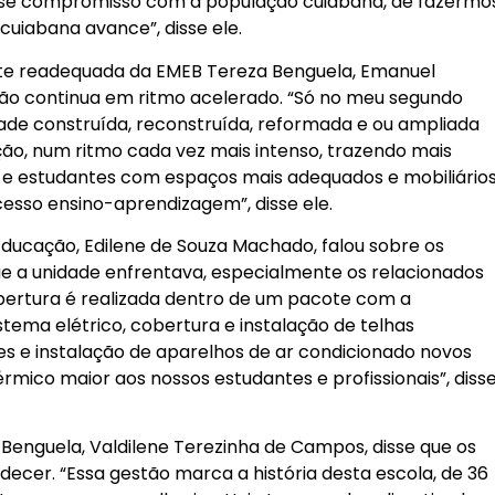
esse compromisso com a população cuiabana, de fazermo
cuiabana avance”, disse ele.
te readequada da EMEB Tereza Benguela, Emanuel
stão continua em ritmo acelerado. “Só no meu segundo
ade construída, reconstruída, reformada e ou ampliada
o, num ritmo cada vez mais intenso, trazendo mais
is e estudantes com espaços mais adequados e mobiliário
cesso ensino-aprendizagem”, disse ele.
Educação, Edilene de Souza Machado, falou sobre os
e a unidade enfrentava, especialmente os relacionados
obertura é realizada dentro de um pacote com a
tema elétrico, cobertura e instalação de telhas
es e instalação de aparelhos de ar condicionado novos
mico maior aos nossos estudantes e profissionais”, diss
 Benguela, Valdilene Terezinha de Campos, disse que os
adecer. “Essa gestão marca a história desta escola, de 36