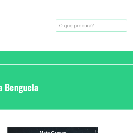
a Benguela
Mato Grosso