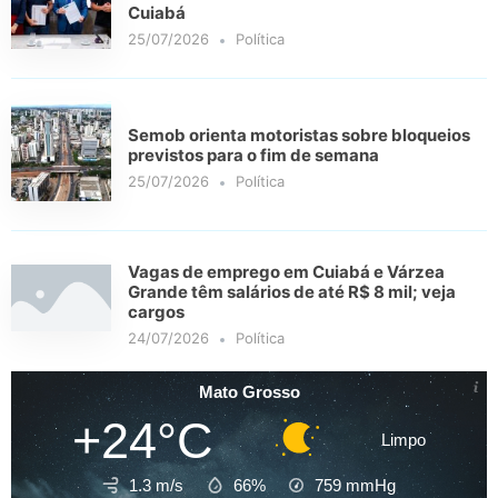
Cuiabá
25/07/2026
Política
Semob orienta motoristas sobre bloqueios
previstos para o fim de semana
25/07/2026
Política
Vagas de emprego em Cuiabá e Várzea
Grande têm salários de até R$ 8 mil; veja
cargos
24/07/2026
Política
Mato Grosso
+24°C
Limpo
1.3 m/s
66%
759
mmHg