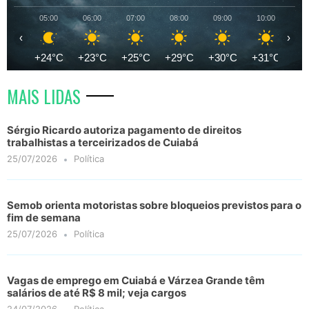
05:00
06:00
07:00
08:00
09:00
10:00
11
‹
›
+24°C
+23°C
+25°C
+29°C
+30°C
+31°C
+3
MAIS LIDAS
Sérgio Ricardo autoriza pagamento de direitos
trabalhistas a terceirizados de Cuiabá
25/07/2026
Política
Semob orienta motoristas sobre bloqueios previstos para o
fim de semana
25/07/2026
Política
Vagas de emprego em Cuiabá e Várzea Grande têm
salários de até R$ 8 mil; veja cargos