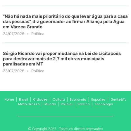
“Não há nada mais prioritário do que levar água para a casa
das pessoas”, diz governador ao firmar Aliança pela Água
em Várzea Grande
24/07/2026
Política
Sérgio Ricardo vai propor mudança na Lei de Licitações
para destravar mais de 2,7 mil obras municipais
paralisadas em MT
23/07/2026
Política
Home
Brasil
Cidades
Cultura
Economia
Esportes
Gente&Tv
Mato Grosso
Mundo
Policial
Política
Tecnologia
© Copyright 2022 - Todos os direitos reservados