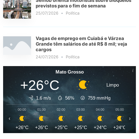
Semob orienta motoristas sobre bloqueios
previstos para o fim de semana
25/07/2026
Política
Vagas de emprego em Cuiabá e Várzea
Grande têm salários de até R$ 8 mil; veja
cargos
24/07/2026
Política
Mato Grosso
+26°C
Limpo
1.6 m/s
56%
759
mmHg
00:00
01:00
02:00
03:00
04:00
05:00
06
‹
›
+26°C
+26°C
+25°C
+25°C
+24°C
+24°C
+2