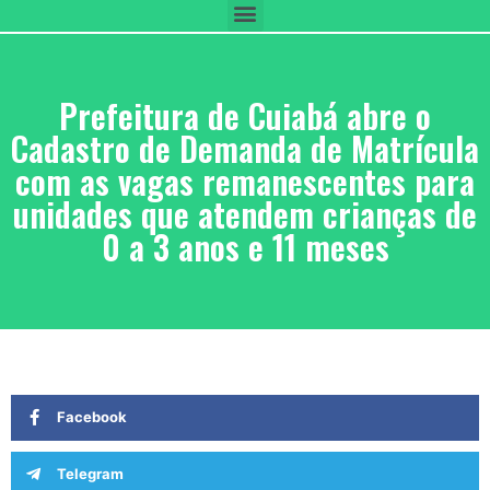
Prefeitura de Cuiabá abre o
Cadastro de Demanda de Matrícula
com as vagas remanescentes para
unidades que atendem crianças de
0 a 3 anos e 11 meses
Facebook
Telegram