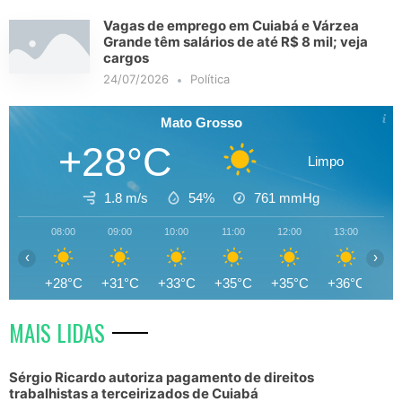
Vagas de emprego em Cuiabá e Várzea
Grande têm salários de até R$ 8 mil; veja
cargos
24/07/2026
Política
Mato Grosso
+28°C
Limpo
1.8 m/s
54%
761
mmHg
08:00
09:00
10:00
11:00
12:00
13:00
14
‹
›
+28°C
+31°C
+33°C
+35°C
+35°C
+36°C
+3
MAIS LIDAS
Sérgio Ricardo autoriza pagamento de direitos
trabalhistas a terceirizados de Cuiabá