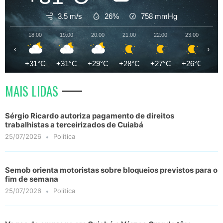
3.5 m/s
26%
758
mmHg
18:00
19:00
20:00
21:00
22:00
23:00
00
‹
›
+31°C
+31°C
+29°C
+28°C
+27°C
+26°C
+2
MAIS LIDAS
Sérgio Ricardo autoriza pagamento de direitos
trabalhistas a terceirizados de Cuiabá
25/07/2026
Política
Semob orienta motoristas sobre bloqueios previstos para o
fim de semana
25/07/2026
Política