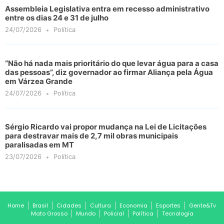
Assembleia Legislativa entra em recesso administrativo
entre os dias 24 e 31 de julho
24/07/2026
Política
“Não há nada mais prioritário do que levar água para a casa
das pessoas”, diz governador ao firmar Aliança pela Água
em Várzea Grande
24/07/2026
Política
Sérgio Ricardo vai propor mudança na Lei de Licitações
para destravar mais de 2,7 mil obras municipais
paralisadas em MT
23/07/2026
Política
Home
Brasil
Cidades
Cultura
Economia
Esportes
Gente&Tv
Mato Grosso
Mundo
Policial
Política
Tecnologia