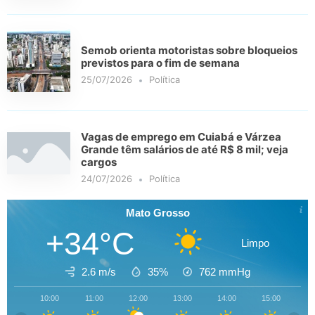
Semob orienta motoristas sobre bloqueios
previstos para o fim de semana
25/07/2026
Política
Vagas de emprego em Cuiabá e Várzea
Grande têm salários de até R$ 8 mil; veja
cargos
24/07/2026
Política
Mato Grosso
+34°C
Limpo
2.6 m/s
35%
762
mmHg
10:00
11:00
12:00
13:00
14:00
15:00
16