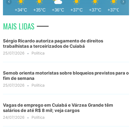
‹
›
+34°C
+35°C
+36°C
+37°C
+37°C
+37°C
+3
MAIS LIDAS
Sérgio Ricardo autoriza pagamento de direitos
trabalhistas a terceirizados de Cuiabá
25/07/2026
Política
Semob orienta motoristas sobre bloqueios previstos para o
fim de semana
25/07/2026
Política
Vagas de emprego em Cuiabá e Várzea Grande têm
salários de até R$ 8 mil; veja cargos
24/07/2026
Política