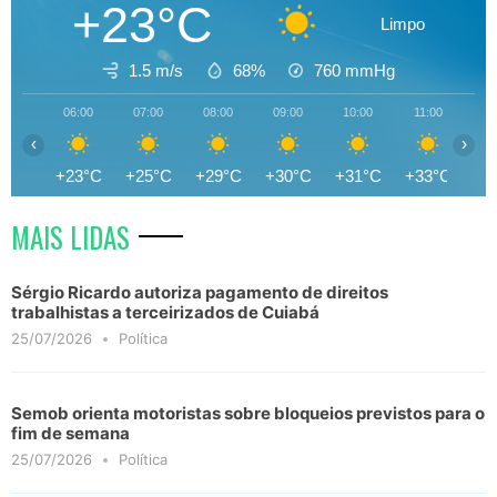
+23°C
Limpo
1.5 m/s
68%
760
mmHg
06:00
07:00
08:00
09:00
10:00
11:00
12
‹
›
+23°C
+25°C
+29°C
+30°C
+31°C
+33°C
+3
MAIS LIDAS
Sérgio Ricardo autoriza pagamento de direitos
trabalhistas a terceirizados de Cuiabá
25/07/2026
Política
Semob orienta motoristas sobre bloqueios previstos para o
fim de semana
25/07/2026
Política