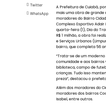
Twitter
A Prefeitura de Cuiabá, po
mais uma obra de grande a
WhatsApp
moradores do Bairro Cida
Complexo Esportivo Adair F
quarta-feira (1), Dia do 
R$ 1 milhão, a obra foi re
e Serviços Urbanos (Limpu
bairro, que completa 56 a
“Trata-se de um moderno 
comunidade e aos bairros 
biblioteca, campo de futeb
crianças. Tudo isso mante
preza”, destacou o prefeit
Além dos moradores do Cid
moradores dos bairros Coo
Isabel, entre outros.