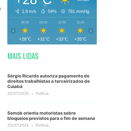
a
1.8 m/s
54%
761
mmHg
08:00
09:00
10:00
11:00
12:00
13:00
‹
›
+28°C
+31°C
+33°C
+35°C
+35°C
+36°C
MAIS LIDAS
Sérgio Ricardo autoriza pagamento de
direitos trabalhistas a terceirizados de
Cuiabá
25/07/2026
Política
Semob orienta motoristas sobre
bloqueios previstos para o fim de semana
25/07/2026
Política