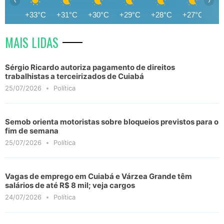
‹
›
+33°C
+31°C
+30°C
+29°C
+28°C
+27°C
+2
MAIS LIDAS
Sérgio Ricardo autoriza pagamento de direitos
trabalhistas a terceirizados de Cuiabá
25/07/2026
Política
Semob orienta motoristas sobre bloqueios previstos para o
fim de semana
25/07/2026
Política
Vagas de emprego em Cuiabá e Várzea Grande têm
salários de até R$ 8 mil; veja cargos
24/07/2026
Política