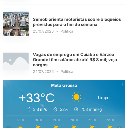
Semob orienta motoristas sobre bloqueios
previstos para o fim de semana
25/07/2026
Política
Vagas de emprego em Cuiabá e Várzea
Grande têm salários de até R$ 8 mil; veja
cargos
24/07/2026
Política
Mato Grosso
+33°C
Limpo
3.3 m/s
33%
758
mmHg
17:00
18:00
19:00
20:00
21:00
22:00
23