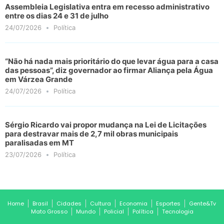
Assembleia Legislativa entra em recesso administrativo
entre os dias 24 e 31 de julho
24/07/2026
Política
“Não há nada mais prioritário do que levar água para a casa
das pessoas”, diz governador ao firmar Aliança pela Água
em Várzea Grande
24/07/2026
Política
Sérgio Ricardo vai propor mudança na Lei de Licitações
para destravar mais de 2,7 mil obras municipais
paralisadas em MT
23/07/2026
Política
Home
Brasil
Cidades
Cultura
Economia
Esportes
Gente&Tv
Mato Grosso
Mundo
Policial
Política
Tecnologia