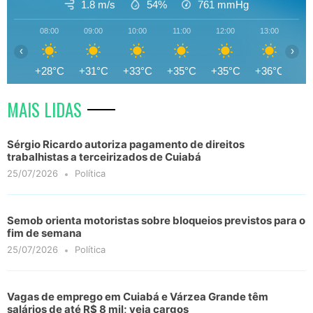
1.8 m/s
54%
761
mmHg
08:00
09:00
10:00
11:00
12:00
13:00
14
‹
›
+28°C
+31°C
+33°C
+35°C
+35°C
+36°C
+3
MAIS LIDAS
Sérgio Ricardo autoriza pagamento de direitos
trabalhistas a terceirizados de Cuiabá
25/07/2026
Política
Semob orienta motoristas sobre bloqueios previstos para o
fim de semana
25/07/2026
Política
Vagas de emprego em Cuiabá e Várzea Grande têm
salários de até R$ 8 mil; veja cargos