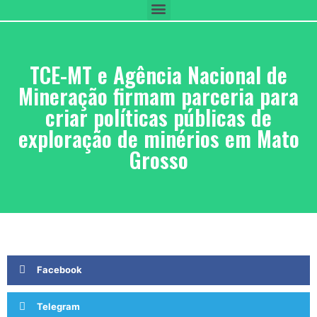
TCE-MT e Agência Nacional de
Mineração firmam parceria para
criar políticas públicas de
exploração de minérios em Mato
Grosso
Facebook
Telegram