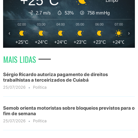
+25°C
Limpo
2.7 m/s
53%
758
mmHg
02:00
03:00
04:00
05:00
06:00
07:00
08
‹
›
+25°C
+24°C
+24°C
+23°C
+23°C
+24°C
+2
MAIS LIDAS
Sérgio Ricardo autoriza pagamento de direitos
trabalhistas a terceirizados de Cuiabá
25/07/2026
Política
Semob orienta motoristas sobre bloqueios previstos para o
fim de semana
25/07/2026
Política