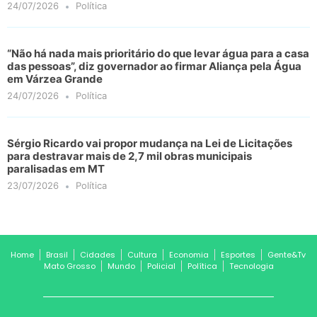
24/07/2026
Política
“Não há nada mais prioritário do que levar água para a casa
das pessoas”, diz governador ao firmar Aliança pela Água
em Várzea Grande
24/07/2026
Política
Sérgio Ricardo vai propor mudança na Lei de Licitações
para destravar mais de 2,7 mil obras municipais
paralisadas em MT
23/07/2026
Política
Home
Brasil
Cidades
Cultura
Economia
Esportes
Gente&Tv
Mato Grosso
Mundo
Policial
Política
Tecnologia