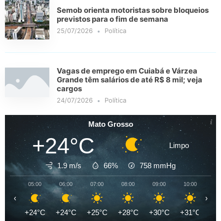
Semob orienta motoristas sobre bloqueios
previstos para o fim de semana
25/07/2026
Política
Vagas de emprego em Cuiabá e Várzea
Grande têm salários de até R$ 8 mil; veja
cargos
24/07/2026
Política
Mato Grosso
+24°C
Limpo
1.9 m/s
66%
758
mmHg
05:00
06:00
07:00
08:00
09:00
10:00
11
‹
›
+24°C
+24°C
+25°C
+28°C
+30°C
+31°C
+3