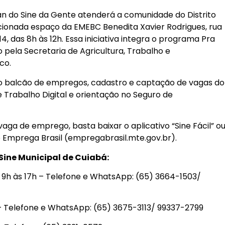
van do Sine da Gente atenderá a comunidade do Distrito
acionada espaço da EMEBC Benedita Xavier Rodrigues, rua
14, das 8h às 12h. Essa iniciativa integra o programa Pra
pela Secretaria de Agricultura, Trabalho e
co.
mo balcão de empregos, cadastro e captação de vagas do
e Trabalho Digital e orientação no Seguro de
aga de emprego, basta baixar o aplicativo “Sine Fácil” o
o Emprega Brasil (empregabrasil.mte.gov.br).
ine Municipal de Cuiabá:
s 9h às 17h – Telefone e WhatsApp: (65) 3664-1503/
h – Telefone e WhatsApp: (65) 3675-3113/ 99337-2799