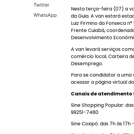
Twitter
Nesta terça-feira (07) a 
WhatsApp
da Guia. A van estará est
Luiz Firmino da Fonseca n° 
Frente Cuiabá, coordenado 
Desenvolvimento Econômi
A van levará serviços co
comércio local, Carteira d
Desemprego.
Para se candidatar a uma v
acessar a página virtual d
Canais de atendimento S
Sine Shopping Popular: da
99251-7480
Sine Coxipó: das 7h às 17