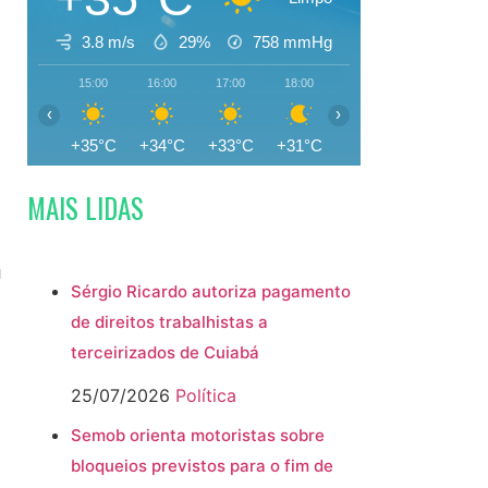
3.8 m/s
29%
758
mmHg
15:00
16:00
17:00
18:00
19:00
20:00
‹
›
+35°C
+34°C
+33°C
+31°C
+30°C
+29°C
MAIS LIDAS
u
Sérgio Ricardo autoriza pagamento
de direitos trabalhistas a
terceirizados de Cuiabá
25/07/2026
Política
Semob orienta motoristas sobre
bloqueios previstos para o fim de