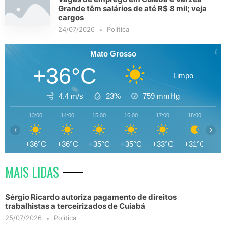
Grande têm salários de até R$ 8 mil; veja
cargos
24/07/2026
Política
Mato Grosso
+36°C
Limpo
4.4 m/s
23%
759
mmHg
13:00
14:00
15:00
16:00
17:00
18:00
19
‹
›
+36°C
+36°C
+35°C
+35°C
+33°C
+31°C
+2
MAIS LIDAS
Sérgio Ricardo autoriza pagamento de direitos
trabalhistas a terceirizados de Cuiabá
25/07/2026
Política