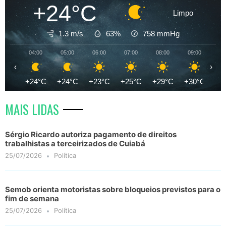
+24°C
Limpo
1.3 m/s
63%
758
mmHg
04:00
05:00
06:00
07:00
08:00
09:00
10
‹
›
+24°C
+24°C
+23°C
+25°C
+29°C
+30°C
+3
MAIS LIDAS
Sérgio Ricardo autoriza pagamento de direitos
trabalhistas a terceirizados de Cuiabá
25/07/2026
Política
Semob orienta motoristas sobre bloqueios previstos para o
fim de semana
25/07/2026
Política